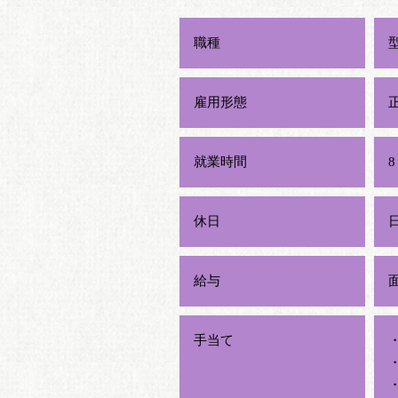
職種
雇用形態
就業時間
休日
給与
手当て